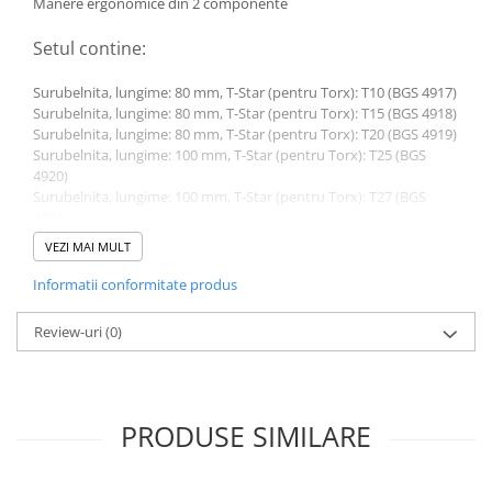
Manere ergonomice din 2 componente
Toyota
Setul contine:
Volvo
VW
Surubelnita, lungime: 80 mm, T-Star (pentru Torx): T10 (BGS 4917)
Surubelnita, lungime: 80 mm, T-Star (pentru Torx): T15 (BGS 4918)
Scule pneumatice
Surubelnita, lungime: 80 mm, T-Star (pentru Torx): T20 (BGS 4919)
Pistoale pneumatice
Surubelnita, lungime: 100 mm, T-Star (pentru Torx): T25 (BGS
4920)
Alte Scule Pneumatice
Surubelnita, lungime: 100 mm, T-Star (pentru Torx): T27 (BGS
Accesorii Pneumatice
4921)
Surubelnita, lungime: 100 mm, T-Star (pentru Torx): T30 (BGS
Biax & slefuitor
VEZI MAI MULT
4922)
Surubelnita, lungime: 150 mm, T-Star (pentru Torx): T40 (BGS
Pulverizatoare cu aer
Informatii conformitate produs
4923)
Sisteme de Ridicare
Review-uri
(0)
Date tehnice:
Capre
Cricuri
Material: Otel crom-molibden
Greutate bruta: 730 g
Suport Motor
PRODUSE SIMILARE
Accesorii pentru sisteme de
ridicare