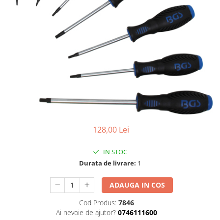
Dispozitiv de testare
Dispozitive pentru anvelope
Gresoare
Alternator, Fulie
Scule Fixare Distributie
Alfa Romeo
Audi
BMW
Chevrolet
128,00 Lei
Chrysler
IN STOC
Citroen
Durata de livrare:
1
Dacia
ADAUGA IN COS
Fiat
Cod Produs:
7846
Ford
Ai nevoie de ajutor?
0746111600
Jaguar