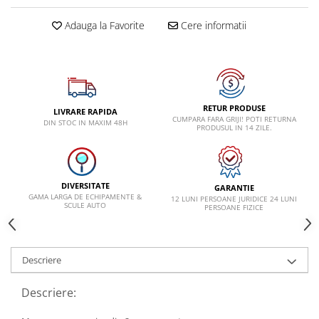
Lancia
Adauga la Favorite
Cere informatii
Land Rover
Mazda
Mercedes-Benz
Mini
RETUR PRODUSE
LIVRARE RAPIDA
CUMPARA FARA GRIJI! POTI RETURNA
DIN STOC IN MAXIM 48H
PRODUSUL IN 14 ZILE.
Nissan
Opel
Peugeot
DIVERSITATE
GARANTIE
Porsche
GAMA LARGA DE ECHIPAMENTE &
12 LUNI PERSOANE JURIDICE 24 LUNI
SCULE AUTO
PERSOANE FIZICE
Renault
Saab
Descriere
Skoda
Subaru
Descriere:
Suzuki