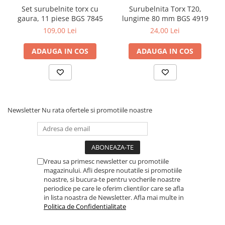
Dulapuri, Module, Cutii
Set surubelnite torx cu
Surubelnita Torx T20,
Dulapuri
gaura, 11 piese BGS 7845
lungime 80 mm BGS 4919
109,00 Lei
24,00 Lei
Module pentru dulapuri
Cutii de Scule
ADAUGA IN COS
ADAUGA IN COS
Chei/Tubulare/Biti
Biti
Tubulare
Chei cu clichet, fixe, speciale
Newsletter
Nu rata ofertele si promotiile noastre
Truse si seturi
Extractoare suruburi
Accesorii pentru tubulare
Vreau sa primesc newsletter cu promotiile
magazinului. Afli despre noutatile si promotiile
Scule de mana
noastre, si bucura-te pentru vocherile noastre
Burghie/accesorii
periodice pe care le oferim clientilor care se afla
in lista noastra de Newsletter. Afla mai multe in
Perii/Perii de Sarma
Politica de Confidentialitate
Poansoane / Punctatoare /