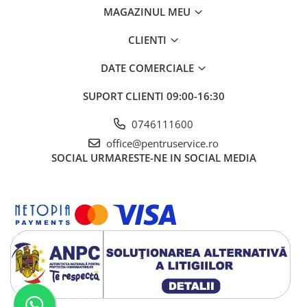
Ciocane / Dalti
MAGAZINUL MEU
Filiere si tarozi
CLIENTI
Instrumente de Taiat, Lipit
Instrumente de Masurat
DATE COMERCIALE
Slefuire si Lustruire
SUPORT CLIENTI
09:00-16:30
Surubelnite, Torx & Imbus
0746111600
Clesti & Clesti Speciali
office@pentruservice.ro
Clichete, Extensii, Adaptoare,
SOCIAL
URMARESTE-NE IN SOCIAL MEDIA
Accesorii
Chei dinamometrice
Dispozitive magnetice, oglinzi,
lampi
Scule Electrice
Consumabile
Produse igiena