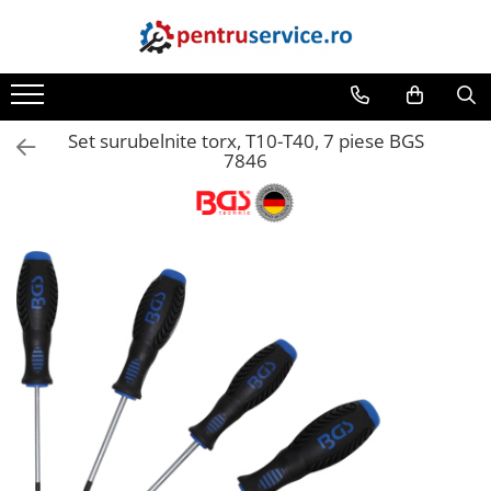
Toate Produsele
Scule Speciale
Set surubelnite torx, T10-T40, 7 piese BGS
Scule pentru Motociclete
7846
Scule Speciale pentru Camion
Frana, Directie
Scule speciale pentru electrice
Extractoare, Injectoare, Rulmenti
Tinichigerie, Caroserie
Sistem de racire, incalzire, aer
conditionat
Unelte de Motor si accesorii
Scule Speciale pentru atelier
Schimb Ulei