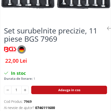
Dispozitive pentru anvelope
Mazda
Dispozitive magnetice, oglinzi,
Gresoare
lampi
Mercedes-Benz
Alternator, Fulie
Mini
Set surubelnite precizie, 11
Nissan
Opel
piese BGS 7969
Peugeot
Porsche
Renault
22,00 Lei
Saab
In stoc
Skoda
Durata de livrare:
1
Subaru
Suzuki
Adauga in cos
Toyota
Cod Produs:
7969
Volvo
Ai nevoie de ajutor?
0746111600