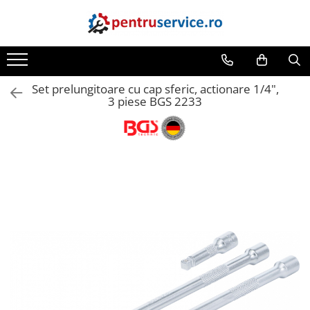
Toate Produsele
Scule Speciale
Set prelungitoare cu cap sferic, actionare 1/4",
Scule pentru Motociclete
3 piese BGS 2233
Scule Speciale pentru Camion
Frana, Directie
Scule speciale pentru electrice
Extractoare, Injectoare, Rulmenti
Tinichigerie, Caroserie
Sistem de racire, incalzire, aer
conditionat
Unelte de Motor si accesorii
Scule Speciale pentru atelier
Schimb Ulei