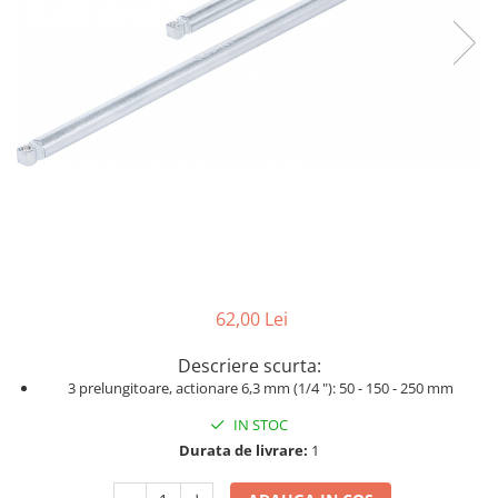
Dispozitiv de testare
Dispozitive pentru anvelope
Gresoare
Alternator, Fulie
Scule Fixare Distributie
Alfa Romeo
Audi
BMW
Chevrolet
62,00 Lei
Chrysler
Citroen
Descriere scurta:
3 prelungitoare, actionare 6,3 mm (1/4 "): 50 - 150 - 250 mm
Dacia
IN STOC
Fiat
Durata de livrare:
1
Ford
Jaguar