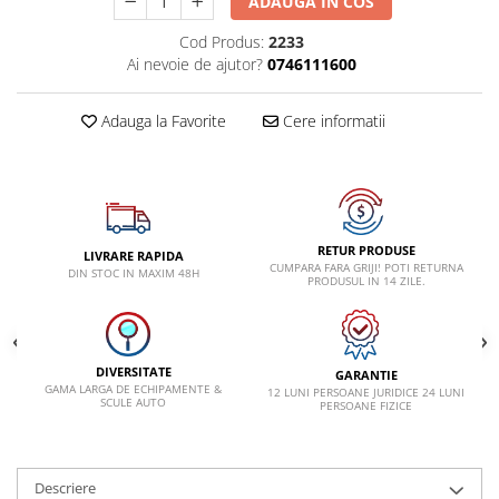
ADAUGA IN COS
Lancia
Cod Produs:
2233
Ai nevoie de ajutor?
0746111600
Land Rover
Mazda
Adauga la Favorite
Cere informatii
Mercedes-Benz
Mini
Nissan
Opel
RETUR PRODUSE
LIVRARE RAPIDA
CUMPARA FARA GRIJI! POTI RETURNA
Peugeot
DIN STOC IN MAXIM 48H
PRODUSUL IN 14 ZILE.
Porsche
Renault
DIVERSITATE
Saab
GARANTIE
GAMA LARGA DE ECHIPAMENTE &
12 LUNI PERSOANE JURIDICE 24 LUNI
SCULE AUTO
PERSOANE FIZICE
Skoda
Subaru
Suzuki
Descriere