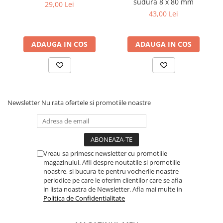
sudura 8 x 80 mm
29,00 Lei
Dulapuri, Module, Cutii
43,00 Lei
Dulapuri
Module pentru dulapuri
ADAUGA IN COS
ADAUGA IN COS
Cutii de Scule
Chei/Tubulare/Biti
Biti
Tubulare
Newsletter
Nu rata ofertele si promotiile noastre
Chei cu clichet, fixe, speciale
Truse si seturi
Extractoare suruburi
Vreau sa primesc newsletter cu promotiile
Accesorii pentru tubulare
magazinului. Afli despre noutatile si promotiile
Scule de mana
noastre, si bucura-te pentru vocherile noastre
periodice pe care le oferim clientilor care se afla
Burghie/accesorii
in lista noastra de Newsletter. Afla mai multe in
Perii/Perii de Sarma
Politica de Confidentialitate
Poansoane / Punctatoare /