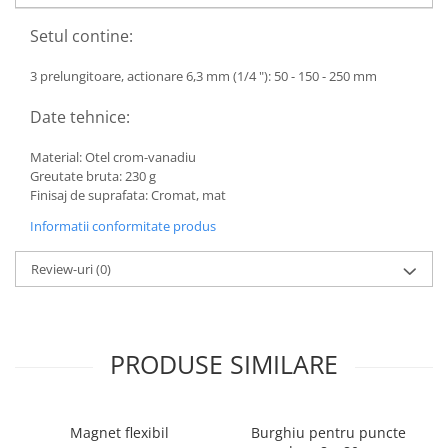
Toyota
Setul contine:
Volvo
VW
3 prelungitoare, actionare 6,3 mm (1/4 "): 50 - 150 - 250 mm
Scule pneumatice
Date tehnice:
Pistoale pneumatice
Material: Otel crom-vanadiu
Alte Scule Pneumatice
Greutate bruta: 230 g
Accesorii Pneumatice
Finisaj de suprafata: Cromat, mat
Biax & slefuitor
Informatii conformitate produs
Pulverizatoare cu aer
Review-uri
(0)
Sisteme de Ridicare
Capre
Cricuri
PRODUSE SIMILARE
Suport Motor
Accesorii pentru sisteme de
ridicare
Magnet flexibil
Burghiu pentru puncte