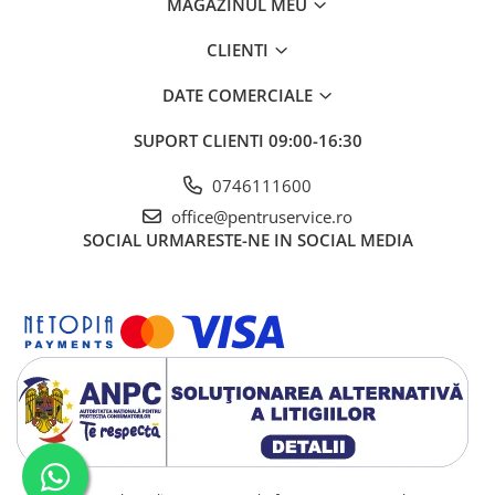
Ciocane / Dalti
MAGAZINUL MEU
Filiere si tarozi
CLIENTI
Instrumente de Taiat, Lipit
DATE COMERCIALE
Instrumente de Masurat
Slefuire si Lustruire
SUPORT CLIENTI
09:00-16:30
Surubelnite, Torx & Imbus
0746111600
Clesti & Clesti Speciali
office@pentruservice.ro
SOCIAL
URMARESTE-NE IN SOCIAL MEDIA
Clichete, Extensii, Adaptoare,
Accesorii
Chei dinamometrice
Dispozitive magnetice, oglinzi,
lampi
Scule Electrice
Consumabile
Produse igiena