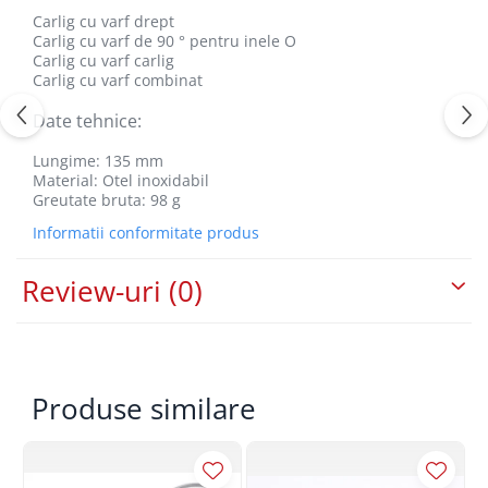
Toyota
Carlig cu varf drept
Carlig cu varf de 90 ° pentru inele O
Volvo
Carlig cu varf carlig
Carlig cu varf combinat
VW
Scule pneumatice
Date tehnice:
Pistoale pneumatice
Lungime: 135 mm
Alte Scule Pneumatice
Material: Otel inoxidabil
Greutate bruta: 98 g
Accesorii Pneumatice
Informatii conformitate produs
Biax & slefuitor
Pulverizatoare cu aer
Review-uri
(0)
Sisteme de Ridicare
Capre
Cricuri
Produse similare
Suport Motor
Accesorii pentru sisteme de
ridicare