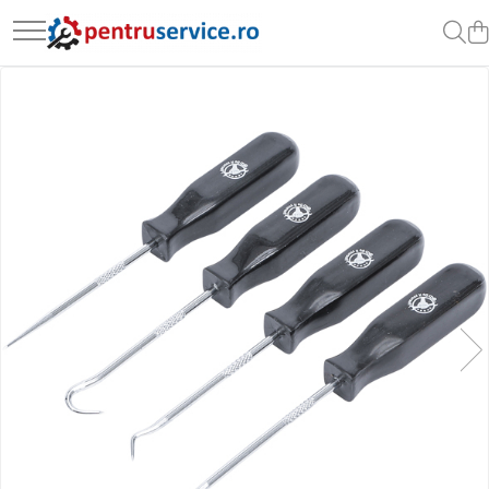
Toate Produsele
Scule Speciale
Scule pentru Motociclete
Scule Speciale pentru Camion
Frana, Directie
Scule speciale pentru electrice
Extractoare, Injectoare, Rulmenti
Tinichigerie, Caroserie
Sistem de racire, incalzire, aer
conditionat
Unelte de Motor si accesorii
Scule Speciale pentru atelier
Schimb Ulei