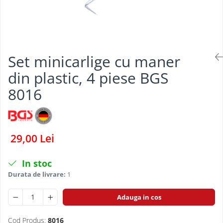
Dispozitiv de testare
Dispozitive pentru anvelope
Gresoare
Alternator, Fulie
Set minicarlige cu maner
Scule Fixare Distributie
din plastic, 4 piese BGS
Alfa Romeo
8016
Audi
BMW
Chevrolet
29,00 Lei
Chrysler
Citroen
In stoc
Durata de livrare:
1
Dacia
Fiat
Adauga in cos
Ford
Cod Produs:
8016
Jaguar