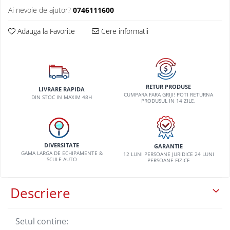
Ai nevoie de ajutor?
0746111600
Lancia
Land Rover
Adauga la Favorite
Cere informatii
Mazda
Mercedes-Benz
Mini
RETUR PRODUSE
LIVRARE RAPIDA
Nissan
CUMPARA FARA GRIJI! POTI RETURNA
DIN STOC IN MAXIM 48H
PRODUSUL IN 14 ZILE.
Opel
Peugeot
Porsche
DIVERSITATE
GARANTIE
GAMA LARGA DE ECHIPAMENTE &
12 LUNI PERSOANE JURIDICE 24 LUNI
Renault
SCULE AUTO
PERSOANE FIZICE
Saab
Descriere
Skoda
Subaru
Setul contine:
Suzuki