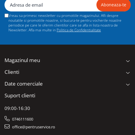
Ciocane / Dalti
Filiere si tarozi
Vreau sa primesc newsletter cu promotiile magazinului. Afli despre
Instrumente de Taiat, Lipit
noutatile si promotiile noastre, si bucura-te pentru vocherile noastre
periodice pe care le oferim clientilor care se afla in lista noastra de
Instrumente de Masurat
Newsletter. Afla mai multe in
Politica de Confidentialitate
Slefuire si Lustruire
Surubelnite, Torx & Imbus
Clesti & Clesti Speciali
Magazinul meu
Clichete, Extensii, Adaptoare,
Clienti
Accesorii
Chei dinamometrice
Date comerciale
Dispozitive magnetice, oglinzi,
Suport clienti
lampi
Scule Electrice
09:00-16:30
Consumabile
0746111600
Produse igiena
office@pentruservice.ro