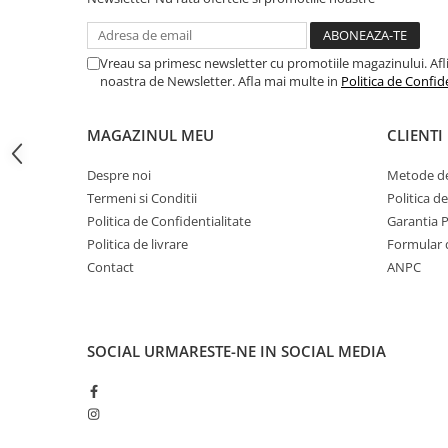
Toyota
Volvo
Vreau sa primesc newsletter cu promotiile magazinului. Afli d
VW
noastra de Newsletter. Afla mai multe in
Politica de Confid
Scule pneumatice
Pistoale pneumatice
MAGAZINUL MEU
CLIENTI
Alte Scule Pneumatice
Despre noi
Metode de
Accesorii Pneumatice
Termeni si Conditii
Politica d
Politica de Confidentialitate
Garantia 
Biax & slefuitor
Politica de livrare
Formular 
Pulverizatoare cu aer
Contact
ANPC
Sisteme de Ridicare
Capre
Cricuri
SOCIAL
URMARESTE-NE IN SOCIAL MEDIA
Suport Motor
Accesorii pentru sisteme de
ridicare