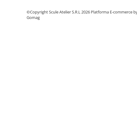
Dulapuri, Module, Cutii
Dulapuri
©Copyright Scule Atelier S.R.L 2026
Platforma E-commerce b
Gomag
Module pentru dulapuri
Cutii de Scule
Chei/Tubulare/Biti
Biti
Tubulare
Chei cu clichet, fixe, speciale
Truse si seturi
Extractoare suruburi
Accesorii pentru tubulare
Scule de mana
Burghie/accesorii
Perii/Perii de Sarma
Poansoane / Punctatoare /