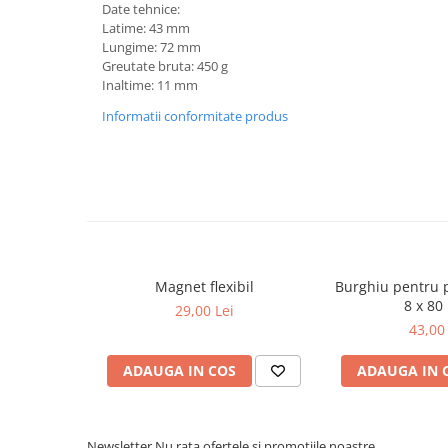
Date tehnice:
Lancia
Latime: 43 mm
Lungime: 72 mm
Land Rover
Greutate bruta: 450 g
Inaltime: 11 mm
Mazda
Informatii conformitate produs
Mercedes-Benz
Mini
Nissan
Opel
Peugeot
Porsche
Magnet flexibil
Burghiu pentru 
8 x 8
Renault
29,00 Lei
43,00 
Saab
Skoda
ADAUGA IN COS
ADAUGA IN 
Subaru
Suzuki
Newsletter
Nu rata ofertele si promotiile noastre