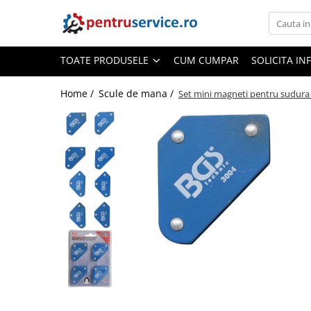
Toate Produsele
TOATE PRODUSELE
CUM CUMPAR
SOLICITA IN
Scule Speciale
Scule pentru Motociclete
Home /
Scule de mana /
Set mini magneti pentru sudura 
Scule Speciale pentru Camion
Frana, Directie
Scule speciale pentru electrice
Extractoare, Injectoare, Rulmenti
Tinichigerie, Caroserie
Sistem de racire, incalzire, aer
conditionat
Unelte de Motor si accesorii
Scule Speciale pentru atelier
Schimb Ulei