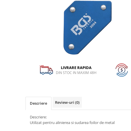
Dispozitiv de testare
Dispozitive pentru anvelope
Gresoare
Alternator, Fulie
Scule Fixare Distributie
Alfa Romeo
Audi
BMW
LIVRARE RAPIDA
DIN STOC IN MAXIM 48H
Chevrolet
Chrysler
Citroen
Review-uri
(0)
Dacia
Descriere
Fiat
Descriere:
Ford
Utilizat pentru alinierea si sudarea foilor de metal
Jaguar