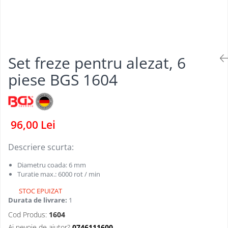
Dispozitive pentru anvelope
Mazda
Dispozitive magnetice, oglinzi,
Gresoare
lampi
Mercedes-Benz
Alternator, Fulie
Mini
Set freze pentru alezat, 6
Nissan
Opel
piese BGS 1604
Peugeot
Porsche
Renault
96,00 Lei
Saab
Descriere scurta:
Skoda
Diametru coada: 6 mm
Subaru
Turatie max.: 6000 rot / min
Suzuki
STOC EPUIZAT
Toyota
Durata de livrare:
1
Cod Produs:
1604
Volvo
Ai nevoie de ajutor?
0746111600