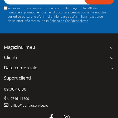
Vreau sa primesc newsletter cu promotiile magazinului. Afli despre
noutatile si promotiile noastre, si bucura-te pentru vocherile noastre
periodice pe care le oferim clientilor care se afla in lista noastra de
Newsletter. Afla mai multe in
Politica de Confidentialitate
Magazinul meu
Clienti
Date comerciale
Suport clienti
09:00-16:30
0746111600
office@pentruservice.ro