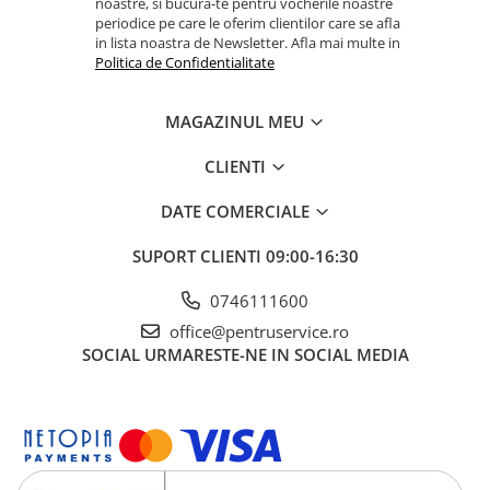
noastre, si bucura-te pentru vocherile noastre
Dulapuri, Module, Cutii
periodice pe care le oferim clientilor care se afla
Dulapuri
in lista noastra de Newsletter. Afla mai multe in
Politica de Confidentialitate
Module pentru dulapuri
Cutii de Scule
MAGAZINUL MEU
Chei/Tubulare/Biti
CLIENTI
Biti
Tubulare
DATE COMERCIALE
Chei cu clichet, fixe, speciale
SUPORT CLIENTI
09:00-16:30
Truse si seturi
0746111600
Extractoare suruburi
office@pentruservice.ro
Accesorii pentru tubulare
SOCIAL
URMARESTE-NE IN SOCIAL MEDIA
Scule de mana
Burghie/accesorii
Perii/Perii de Sarma
Poansoane / Punctatoare /