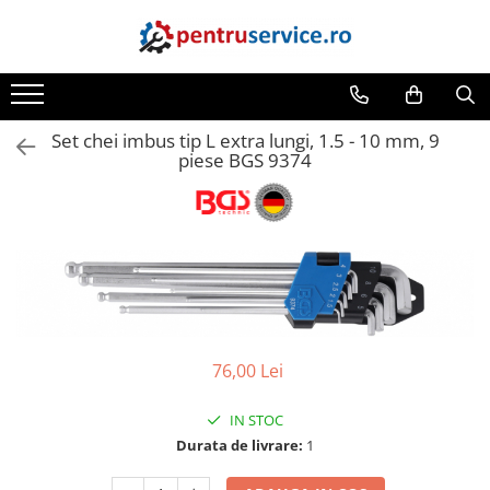
Toate Produsele
Scule Speciale
Set chei imbus tip L extra lungi, 1.5 - 10 mm, 9
Scule pentru Motociclete
piese BGS 9374
Scule Speciale pentru Camion
Frana, Directie
Scule speciale pentru electrice
Extractoare, Injectoare, Rulmenti
Tinichigerie, Caroserie
Sistem de racire, incalzire, aer
76,00 Lei
conditionat
Unelte de Motor si accesorii
IN STOC
Scule Speciale pentru atelier
Durata de livrare:
1
Schimb Ulei