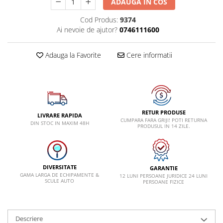
ADAUGA IN COS
Dispozitiv de testare
Cod Produs:
9374
Dispozitive pentru anvelope
Ai nevoie de ajutor?
0746111600
Gresoare
Alternator, Fulie
Adauga la Favorite
Cere informatii
Scule Fixare Distributie
Alfa Romeo
Audi
BMW
RETUR PRODUSE
LIVRARE RAPIDA
CUMPARA FARA GRIJI! POTI RETURNA
DIN STOC IN MAXIM 48H
PRODUSUL IN 14 ZILE.
Chevrolet
Chrysler
Citroen
DIVERSITATE
GARANTIE
Dacia
GAMA LARGA DE ECHIPAMENTE &
12 LUNI PERSOANE JURIDICE 24 LUNI
SCULE AUTO
PERSOANE FIZICE
Fiat
Ford
Descriere
Jaguar