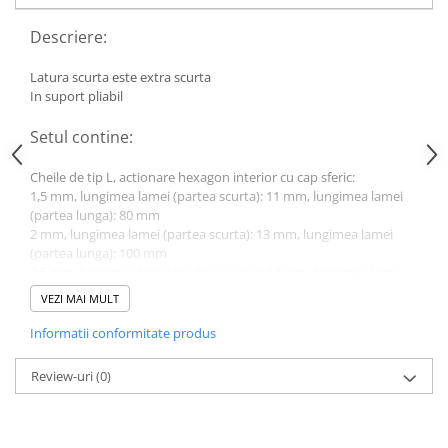
Lancia
Descriere:
Land Rover
Latura scurta este extra scurta
Mazda
In suport pliabil
Mercedes-Benz
Setul contine:
Mini
Cheile de tip L, actionare hexagon interior cu cap sferic:
Nissan
1,5 mm, lungimea lamei (partea scurta): 11 mm, lungimea lamei
Opel
(partea lunga): 80 mm
2 mm, lungimea lamei (partea scurta): 13 mm, lungimea lamei
Peugeot
(partea lunga): 100 mm
2,5 mm, lungimea lamei (partea scurta): 14 mm, lungimea lamei
Porsche
(partea lunga): 110 mm
VEZI MAI MULT
Renault
3 mm, lungimea lamei (partea scurta): 15 mm, lungimea lamei
(partea lunga): 130 mm
Informatii conformitate produs
Saab
4 mm, lungimea lamei (partea scurta): 19 mm, lungimea lamei
(partea lunga): 150 mm
Skoda
Review-uri
(0)
5 mm, lungimea lamei (partea scurta): 21 mm, lungimea lamei
Subaru
(partea lunga): 170 mm
6 mm, lungimea lamei (partea scurta): 25 mm, lungimea lamei
Suzuki
(partea lunga): 185 mm