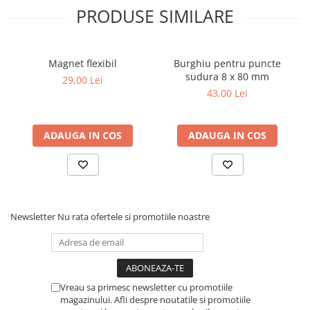
Toyota
8 mm, lungimea lamei (partea scurta): 31 mm, lungimea lamei
PRODUSE SIMILARE
(partea lunga): 210 mm
Volvo
10 mm, lungimea lamei (partea scurta): 36 mm, lungimea lamei
(partea lunga): 230 mm
VW
Magnet flexibil
Burghiu pentru puncte
Scule pneumatice
Date tehnice:
sudura 8 x 80 mm
29,00 Lei
Pistoale pneumatice
43,00 Lei
Greutate bruta: 470 g
Alte Scule Pneumatice
Finisaj de suprafata: Cromat, mat
Material: Otel crom-vanadiu
Accesorii Pneumatice
ADAUGA IN COS
ADAUGA IN COS
Biax & slefuitor
Pulverizatoare cu aer
Sisteme de Ridicare
Capre
Newsletter
Nu rata ofertele si promotiile noastre
Cricuri
Suport Motor
Accesorii pentru sisteme de
Vreau sa primesc newsletter cu promotiile
ridicare
magazinului. Afli despre noutatile si promotiile