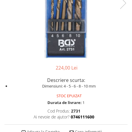
Dispozitive pentru anvelope
Mazda
Dispozitive magnetice, oglinzi,
Gresoare
lampi
Mercedes-Benz
Alternator, Fulie
Mini
Nissan
Opel
Peugeot
Porsche
224,00 Lei
Renault
Saab
Descriere scurta:
Dimensiuni: 4 - 5 - 6 - 8 - 10 mm
Skoda
STOC EPUIZAT
Subaru
Durata de livrare:
1
Suzuki
Cod Produs:
2731
Toyota
Ai nevoie de ajutor?
0746111600
Volvo
Adauga la Favorite
Cere informatii