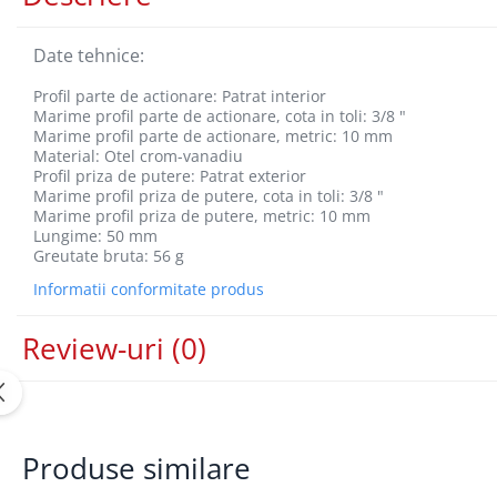
Lancia
Date tehnice:
Land Rover
Profil parte de actionare: Patrat interior
Mazda
Marime profil parte de actionare, cota in toli: 3/8 "
Mercedes-Benz
Marime profil parte de actionare, metric: 10 mm
Material: Otel crom-vanadiu
Mini
Profil priza de putere: Patrat exterior
Marime profil priza de putere, cota in toli: 3/8 "
Nissan
Marime profil priza de putere, metric: 10 mm
Lungime: 50 mm
Opel
Greutate bruta: 56 g
Peugeot
Informatii conformitate produs
Porsche
Review-uri
(0)
Renault
Saab
Skoda
Subaru
Produse similare
Suzuki