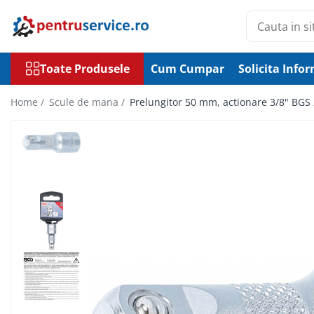
Toate Produsele
Toate Produsele
Cum Cumpar
Solicita Infor
Scule Speciale
Scule pentru Motociclete
Home /
Scule de mana /
Prelungitor 50 mm, actionare 3/8" BGS
Scule Speciale pentru Camion
Frana, Directie
Scule speciale pentru electrice
Extractoare, Injectoare, Rulmenti
Tinichigerie, Caroserie
Sistem de racire, incalzire, aer
conditionat
Unelte de Motor si accesorii
Scule Speciale pentru atelier
Schimb Ulei