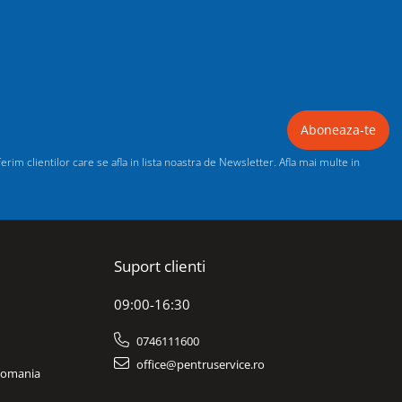
im clientilor care se afla in lista noastra de Newsletter. Afla mai multe in
Suport clienti
09:00-16:30
0746111600
office@pentruservice.ro
 Romania