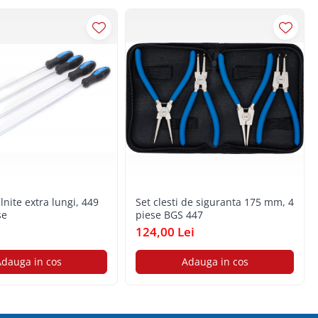
lnite extra lungi, 449
Set clesti de siguranta 175 mm, 4
se
piese BGS 447
i
124,00 Lei
dauga in cos
Adauga in cos