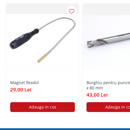
Toyota
Volvo
VW
Scule pneumatice
Pistoale pneumatice
Alte Scule Pneumatice
Accesorii Pneumatice
Biax & slefuitor
Pulverizatoare cu aer
Magnet flexibil
Burghiu pentru punct
Sisteme de Ridicare
x 80 mm
29,00 Lei
Capre
43,00 Lei
Cricuri
Adauga in cos
Adauga in c
Suport Motor
Accesorii pentru sisteme de
ridicare