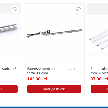
e sudura 8
Extensie pentru cheie inelara
Set surube
forta 385mm
mm, 4 pie
142,00 Lei
37,00 Le
os
Adauga in cos
A