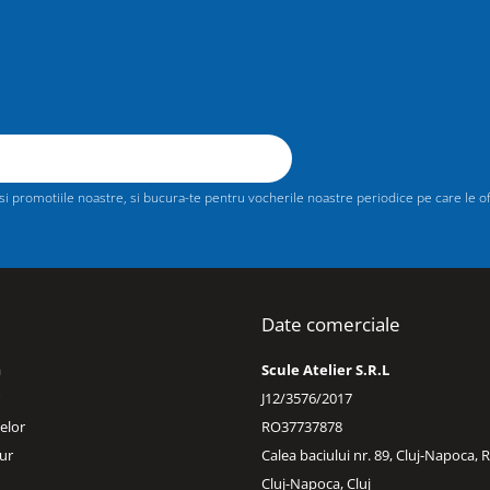
 promotiile noastre, si bucura-te pentru vocherile noastre periodice pe care le ofer
Date comerciale
a
Scule Atelier S.R.L
J12/3576/2017
elor
RO37737878
ur
Calea baciului nr. 89, Cluj-Napoca,
Cluj-Napoca, Cluj