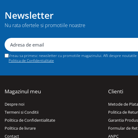
Dulapuri, Module, Cutii
Dulapuri
Newsletter
Module pentru dulapuri
Nu rata ofertele si promotiile noastre
Cutii de Scule
Chei/Tubulare/Biti
Biti
Vreau sa primesc newsletter cu promotiile magazinului. Afli despre noutatile si
Tubulare
Politica de Confidentialitate
Chei cu clichet, fixe, speciale
Truse si seturi
Extractoare suruburi
Magazinul meu
Clienti
Accesorii pentru tubulare
Despre noi
Metode de Plat
Scule de mana
Termeni si Conditii
Politica de Retur
Burghie/accesorii
Politica de Confidentialitate
Garantia Produs
Perii/Perii de Sarma
Politica de livrare
Formular de Ret
Poansoane / Punctatoare /
Contact
ANPC