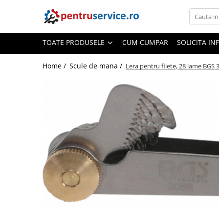
Toate Produsele
TOATE PRODUSELE
CUM CUMPAR
SOLICITA IN
Scule Speciale
Scule pentru Motociclete
Home /
Scule de mana /
Lera pentru filete, 28 lame BGS 
Scule Speciale pentru Camion
Frana, Directie
Scule speciale pentru electrice
Extractoare, Injectoare, Rulmenti
Tinichigerie, Caroserie
Sistem de racire, incalzire, aer
conditionat
Unelte de Motor si accesorii
Scule Speciale pentru atelier
Schimb Ulei