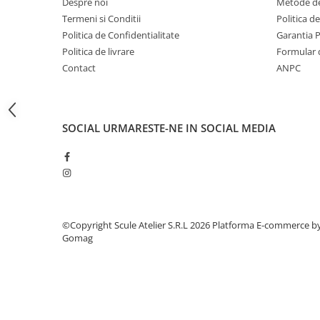
Despre noi
Metode de
Toyota
Termeni si Conditii
Politica d
Volvo
Politica de Confidentialitate
Garantia 
Politica de livrare
Formular 
VW
Contact
ANPC
Scule pneumatice
Pistoale pneumatice
Alte Scule Pneumatice
SOCIAL
URMARESTE-NE IN SOCIAL MEDIA
Accesorii Pneumatice
Biax & slefuitor
Pulverizatoare cu aer
Sisteme de Ridicare
Capre
©Copyright Scule Atelier S.R.L 2026
Platforma E-commerce b
Gomag
Cricuri
Suport Motor
Accesorii pentru sisteme de
ridicare