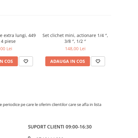
e extra lungi, 449
Set clichet mini, actionare 1/4 ″,
Set reparati
4 piese
3/8 ″, 1/2 ″
M10x1.0 
ext
,00 Lei
148,00 Lei
N COS
ADAUGA IN COS
ADAUG
riodice pe care le oferim clientilor care se afla in lista
SUPORT CLIENTI
09:00-16:30