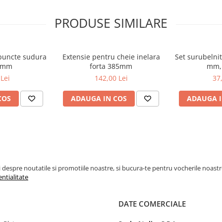
PRODUSE SIMILARE
puncte sudura
Extensie pentru cheie inelara
Set surubelnit
0 mm
forta 385mm
mm, 
Lei
142,00 Lei
37
COS
ADAUGA IN COS
ADAUGA I
espre noutatile si promotiile noastre, si bucura-te pentru vocherile noastre pe
entialitate
DATE COMERCIALE