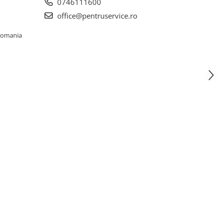
0746111600
office@pentruservice.ro
 Romania