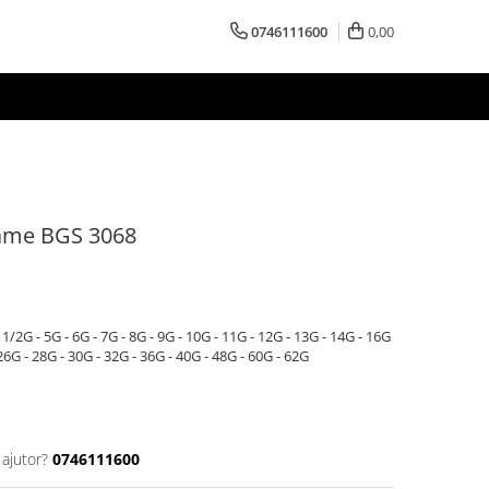
0746111600
0,00
 lame BGS 3068
/2G - 5G - 6G - 7G - 8G - 9G - 10G - 11G - 12G - 13G - 14G - 16G
 26G - 28G - 30G - 32G - 36G - 40G - 48G - 60G - 62G
 ajutor?
0746111600