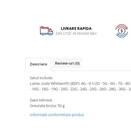
Dispozitiv de testare
Dispozitive pentru anvelope
Gresoare
LIVRARE RAPIDA
Alternator, Fulie
DIN STOC IN MAXIM 48H
Scule Fixare Distributie
Alfa Romeo
Audi
Review-uri
(0)
Descriere
BMW
Chevrolet
Setul include:
Lame, scala Whitworth (BSP): 4G - 4 1/2G - 5G - 6G - 7G - 8G 
Chrysler
- 16G - 18G - 19G - 20G - 22G - 24G - 25G - 26G - 28G - 30G - 
Citroen
Date tehnice:
Dacia
Greutate bruta: 50 g
Fiat
Informatii conformitate produs
Ford
Jaguar