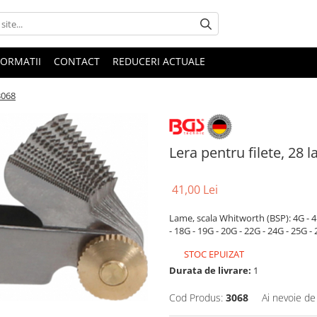
FORMATII
CONTACT
REDUCERI ACTUALE
3068
Lera pentru filete, 28
41,00 Lei
Lame, scala Whitworth (BSP): 4G - 4 1
- 18G - 19G - 20G - 22G - 24G - 25G -
STOC EPUIZAT
Durata de livrare:
1
Cod Produs:
3068
Ai nevoie de