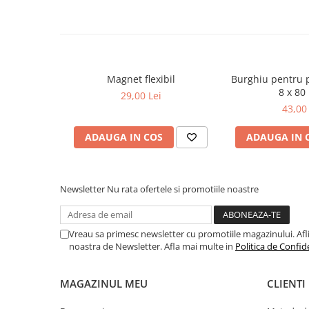
Lancia
Land Rover
Mazda
Magnet flexibil
Burghiu pentru 
Mercedes-Benz
8 x 8
29,00 Lei
Mini
43,00 
Nissan
ADAUGA IN COS
ADAUGA IN 
Opel
Peugeot
Newsletter
Nu rata ofertele si promotiile noastre
Porsche
Renault
Saab
Vreau sa primesc newsletter cu promotiile magazinului. Afli d
noastra de Newsletter. Afla mai multe in
Politica de Confid
Skoda
Subaru
MAGAZINUL MEU
CLIENTI
Suzuki