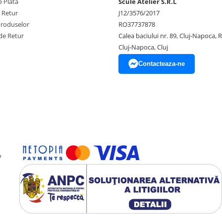
 Plata
Scule Atelier S.R.L
e Retur
J12/3576/2017
Produselor
RO37737878
de Retur
Calea baciului nr. 89, Cluj-Napoca,
Cluj-Napoca, Cluj
Contacteaza-ne
y