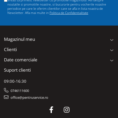
Vreau sa primesc newsletter cu promotiile magazinului. Afli despre
noutatile si promotiile noastre, si bucura-te pentru vocherile noastre
periodice pe care le oferim clientilor care se afla in lista noastra de
Newsletter. Afla mai multe in
Politica de Confidentialitate
Magazinul meu
Clienti
Date comerciale
Suport clienti
09:00-16:30
0746111600
office@pentruservice.ro