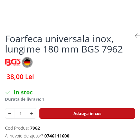
Dispozitive pentru anvelope
Mazda
Dispozitive magnetice, oglinzi,
Gresoare
lampi
Mercedes-Benz
Alternator, Fulie
Mini
Foarfeca universala inox,
Nissan
Opel
lungime 180 mm BGS 7962
Peugeot
Porsche
Renault
38,00 Lei
Saab
In stoc
Skoda
Durata de livrare:
1
Subaru
Suzuki
Adauga in cos
Toyota
Cod Produs:
7962
Volvo
Ai nevoie de ajutor?
0746111600