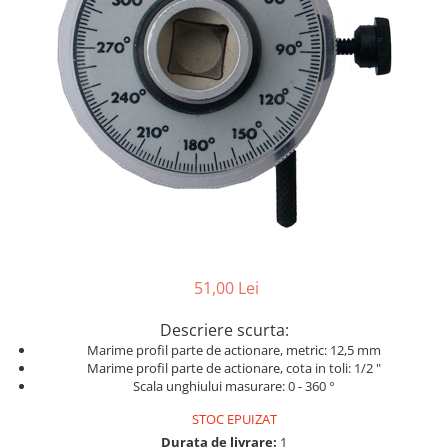
Dispozitive pentru anvelope
Mazda
Dispozitive magnetice, oglinzi,
Gresoare
lampi
Mercedes-Benz
Alternator, Fulie
Mini
Nissan
Opel
Peugeot
Porsche
Renault
Saab
51,00 Lei
Skoda
Descriere scurta:
Subaru
Marime profil parte de actionare, metric: 12,5 mm
Suzuki
Marime profil parte de actionare, cota in toli: 1/2 "
Scala unghiului masurare: 0 - 360 °
Toyota
STOC EPUIZAT
Volvo
Durata de livrare:
1