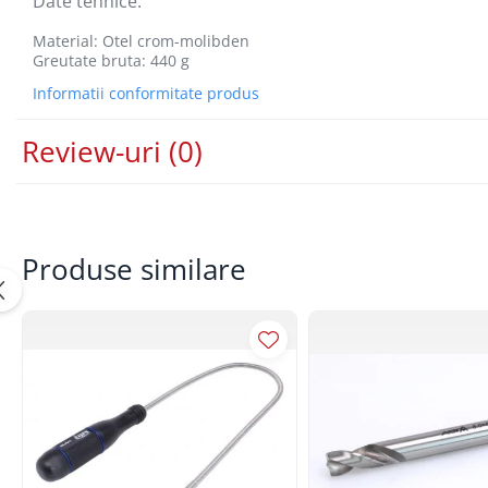
Date tehnice:
Lancia
Material: Otel crom-molibden
Greutate bruta: 440 g
Land Rover
Informatii conformitate produs
Mazda
Mercedes-Benz
Review-uri
(0)
Mini
Nissan
Opel
Produse similare
Peugeot
Porsche
Renault
Saab
Skoda
Subaru
Suzuki