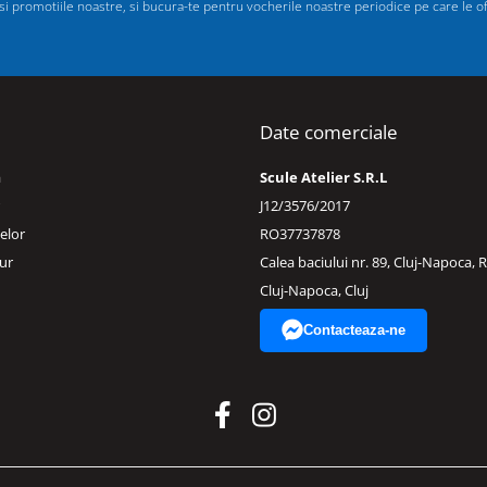
 promotiile noastre, si bucura-te pentru vocherile noastre periodice pe care le ofer
Date comerciale
a
Scule Atelier S.R.L
J12/3576/2017
elor
RO37737878
ur
Calea baciului nr. 89, Cluj-Napoca,
Cluj-Napoca, Cluj
Contacteaza-ne