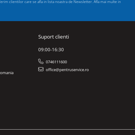
im clientilor care se afla in lista noastra de Newsletter. Afla mai multe in
Suport clienti
09:00-16:30
0746111600
office@pentruservice.ro
 Romania