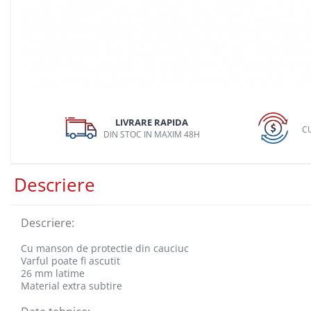
Dispozitiv de testare
Dispozitive pentru anvelope
Gresoare
Alternator, Fulie
Scule Fixare Distributie
Alfa Romeo
LIVRARE RAPIDA
CU
DIN STOC IN MAXIM 48H
Audi
BMW
Descriere
Chevrolet
Chrysler
Descriere:
Citroen
Dacia
Cu manson de protectie din cauciuc
Varful poate fi ascutit
Fiat
26 mm latime
Material extra subtire
Ford
Jaguar