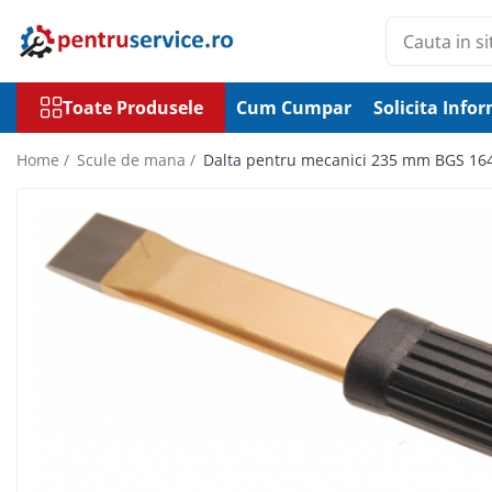
Toate Produsele
Toate Produsele
Cum Cumpar
Solicita Infor
Scule Speciale
Scule pentru Motociclete
Home /
Scule de mana /
Dalta pentru mecanici 235 mm BGS 16
Scule Speciale pentru Camion
Frana, Directie
Scule speciale pentru electrice
Extractoare, Injectoare, Rulmenti
Tinichigerie, Caroserie
Sistem de racire, incalzire, aer
conditionat
Unelte de Motor si accesorii
Scule Speciale pentru atelier
Schimb Ulei