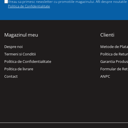
Vreau sa primesc newsletter cu promotiile magazinului. Afli despre noutatile si
Dulapuri, Module, Cutii
Politica de Confidentialitate
Dulapuri
Module pentru dulapuri
Cutii de Scule
Magazinul meu
Clienti
Chei/Tubulare/Biti
Biti
Despre noi
Metode de Plat
Tubulare
Termeni si Conditii
Politica de Retur
Politica de Confidentialitate
Garantia Produs
Chei cu clichet, fixe, speciale
Politica de livrare
Formular de Ret
Truse si seturi
Contact
ANPC
Extractoare suruburi
Accesorii pentru tubulare
Scule de mana
Burghie/accesorii
Perii/Perii de Sarma
Poansoane / Punctatoare /