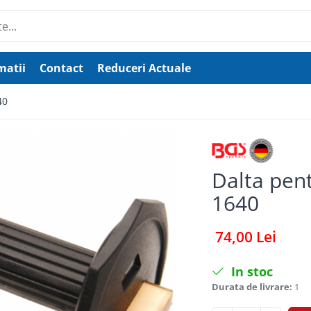
matii
Contact
Reduceri Actuale
40
Dalta pen
1640
74,00 Lei
In stoc
Durata de livrare:
1