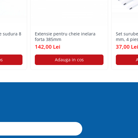
e sudura 8
Extensie pentru cheie inelara
Set surube
forta 385mm
mm, 4 pie
142,00 Lei
37,00 Le
os
Adauga in cos
A