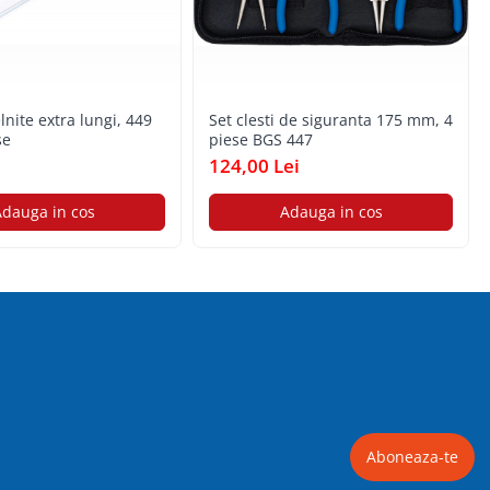
lnite extra lungi, 449
Set clesti de siguranta 175 mm, 4
se
piese BGS 447
i
124,00 Lei
dauga in cos
Adauga in cos