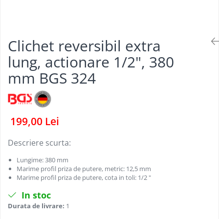
Dispozitive pentru anvelope
Mazda
Dispozitive magnetice, oglinzi,
Gresoare
lampi
Mercedes-Benz
Alternator, Fulie
Clichet reversibil extra
Mini
Nissan
lung, actionare 1/2", 380
Opel
mm BGS 324
Peugeot
Porsche
Renault
199,00 Lei
Saab
Descriere scurta:
Skoda
Lungime: 380 mm
Subaru
Marime profil priza de putere, metric: 12,5 mm
Suzuki
Marime profil priza de putere, cota in toli: 1/2 "
Toyota
In stoc
Durata de livrare:
1
Volvo