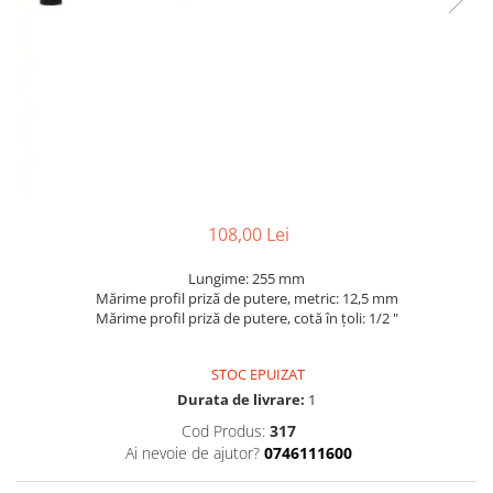
Dispozitive pentru anvelope
Mazda
Dispozitive magnetice, oglinzi,
Gresoare
lampi
Mercedes-Benz
Alternator, Fulie
Mini
Nissan
Opel
Peugeot
Porsche
108,00 Lei
Renault
Lungime: 255 mm
Saab
Mărime profil priză de putere, metric: 12,5 mm
Mărime profil priză de putere, cotă în ţoli: 1/2 "
Skoda
Subaru
STOC EPUIZAT
Suzuki
Durata de livrare:
1
Cod Produs:
317
Toyota
Ai nevoie de ajutor?
0746111600
Volvo