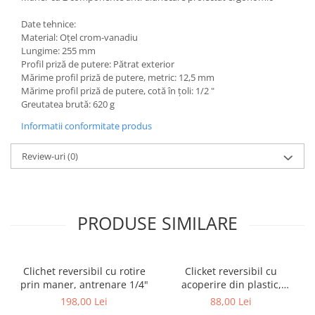
Date tehnice:
Material: Oţel crom-vanadiu
Lungime: 255 mm
Profil priză de putere: Pătrat exterior
Mărime profil priză de putere, metric: 12,5 mm
Mărime profil priză de putere, cotă în ţoli: 1/2 "
Greutatea brută: 620 g
Informatii conformitate produs
Review-uri
(0)
PRODUSE SIMILARE
Clichet reversibil cu rotire
Clicket reversibil cu
prin maner, antrenare 1/4"
acoperire din plastic,
actionare 3/8" BGS 303
198,00 Lei
88,00 Lei