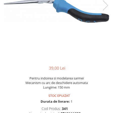
Dispozitive pentru anvelope
Mazda
Dispozitive magnetice, oglinzi,
Gresoare
lampi
Mercedes-Benz
Alternator, Fulie
Mini
Nissan
Opel
Peugeot
Porsche
Renault
39,00 Lei
Saab
Skoda
Pentru indoirea si modelarea sarmei
Mecanism cu arc de deschidere automata
Subaru
Lungime: 150 mm
Suzuki
STOC EPUIZAT
Toyota
Durata de livrare:
1
Volvo
Cod Produs:
341