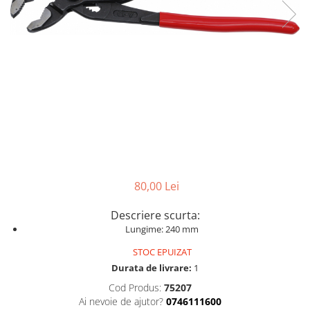
Dispozitive pentru anvelope
Mazda
Dispozitive magnetice, oglinzi,
Gresoare
lampi
Mercedes-Benz
Alternator, Fulie
Mini
Nissan
Opel
Peugeot
Porsche
Renault
80,00 Lei
Saab
Skoda
Descriere scurta:
Lungime: 240 mm
Subaru
Suzuki
STOC EPUIZAT
Durata de livrare:
1
Toyota
Cod Produs:
75207
Volvo
Ai nevoie de ajutor?
0746111600