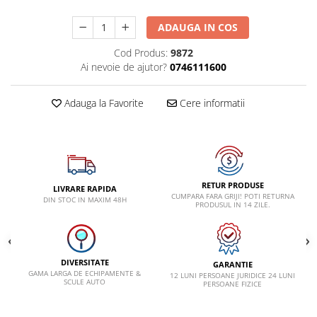
Lancia
ADAUGA IN COS
Land Rover
Cod Produs:
9872
Mazda
Ai nevoie de ajutor?
0746111600
Mercedes-Benz
Adauga la Favorite
Cere informatii
Mini
Nissan
Opel
Peugeot
RETUR PRODUSE
LIVRARE RAPIDA
Porsche
CUMPARA FARA GRIJI! POTI RETURNA
DIN STOC IN MAXIM 48H
PRODUSUL IN 14 ZILE.
Renault
Saab
Skoda
DIVERSITATE
GARANTIE
GAMA LARGA DE ECHIPAMENTE &
12 LUNI PERSOANE JURIDICE 24 LUNI
Subaru
SCULE AUTO
PERSOANE FIZICE
Suzuki