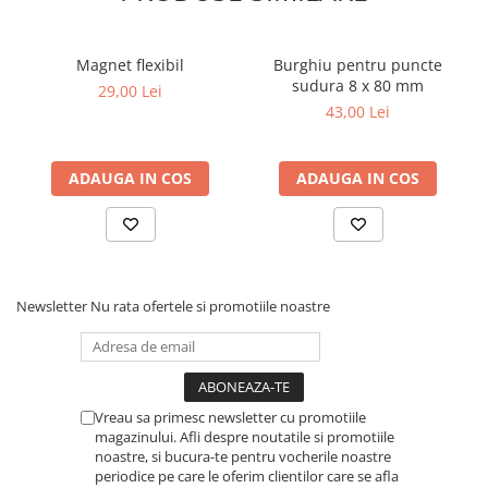
Dulapuri, Module, Cutii
Dulapuri
Magnet flexibil
Burghiu pentru puncte
Module pentru dulapuri
sudura 8 x 80 mm
29,00 Lei
Cutii de Scule
43,00 Lei
Chei/Tubulare/Biti
Biti
ADAUGA IN COS
ADAUGA IN COS
Tubulare
Chei cu clichet, fixe, speciale
Truse si seturi
Extractoare suruburi
Newsletter
Nu rata ofertele si promotiile noastre
Accesorii pentru tubulare
Scule de mana
Burghie/accesorii
Vreau sa primesc newsletter cu promotiile
Perii/Perii de Sarma
magazinului. Afli despre noutatile si promotiile
noastre, si bucura-te pentru vocherile noastre
Poansoane / Punctatoare /
periodice pe care le oferim clientilor care se afla