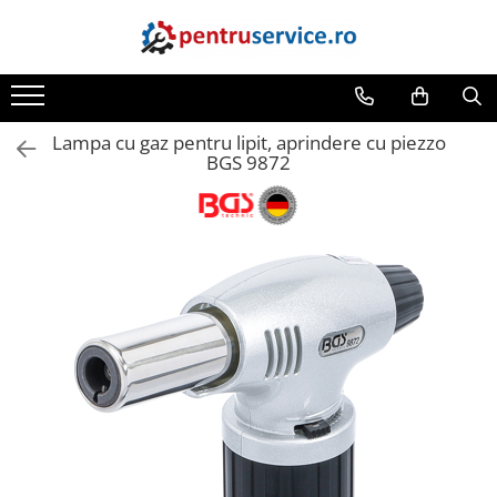
Toate Produsele
Scule Speciale
Lampa cu gaz pentru lipit, aprindere cu piezzo
Scule pentru Motociclete
BGS 9872
Scule Speciale pentru Camion
Frana, Directie
Scule speciale pentru electrice
Extractoare, Injectoare, Rulmenti
Tinichigerie, Caroserie
Sistem de racire, incalzire, aer
conditionat
Unelte de Motor si accesorii
Scule Speciale pentru atelier
Schimb Ulei