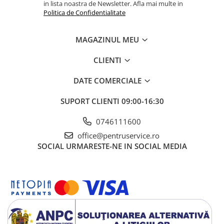
Ciocane / Dalti
in lista noastra de Newsletter. Afla mai multe in
Politica de Confidentialitate
Filiere si tarozi
Instrumente de Taiat, Lipit
MAGAZINUL MEU
Instrumente de Masurat
CLIENTI
Slefuire si Lustruire
Surubelnite, Torx & Imbus
DATE COMERCIALE
Clesti & Clesti Speciali
SUPORT CLIENTI
09:00-16:30
Clichete, Extensii, Adaptoare,
Accesorii
0746111600
Chei dinamometrice
office@pentruservice.ro
SOCIAL
URMARESTE-NE IN SOCIAL MEDIA
Dispozitive magnetice, oglinzi,
lampi
Scule Electrice
Consumabile
Produse igiena