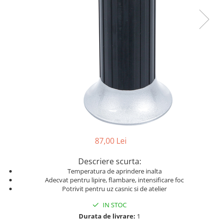
Dispozitiv de testare
Dispozitive pentru anvelope
Gresoare
Alternator, Fulie
Scule Fixare Distributie
Alfa Romeo
Audi
BMW
Chevrolet
87,00 Lei
Chrysler
Citroen
Descriere scurta:
Temperatura de aprindere inalta
Dacia
Adecvat pentru lipire, flambare, intensificare foc
Fiat
Potrivit pentru uz casnic si de atelier
Ford
IN STOC
Durata de livrare:
1
Jaguar