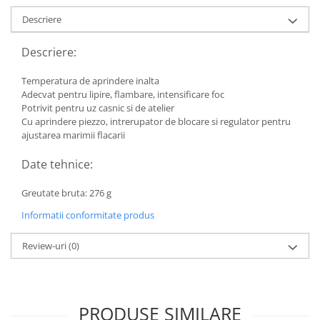
Toyota
Descriere
Volvo
Descriere:
VW
Scule pneumatice
Temperatura de aprindere inalta
Adecvat pentru lipire, flambare, intensificare foc
Pistoale pneumatice
Potrivit pentru uz casnic si de atelier
Alte Scule Pneumatice
Cu aprindere piezzo, intrerupator de blocare si regulator pentru
ajustarea marimii flacarii
Accesorii Pneumatice
Biax & slefuitor
Date tehnice:
Pulverizatoare cu aer
Greutate bruta: 276 g
Sisteme de Ridicare
Informatii conformitate produs
Capre
Review-uri
(0)
Cricuri
Suport Motor
Accesorii pentru sisteme de
ridicare
PRODUSE SIMILARE