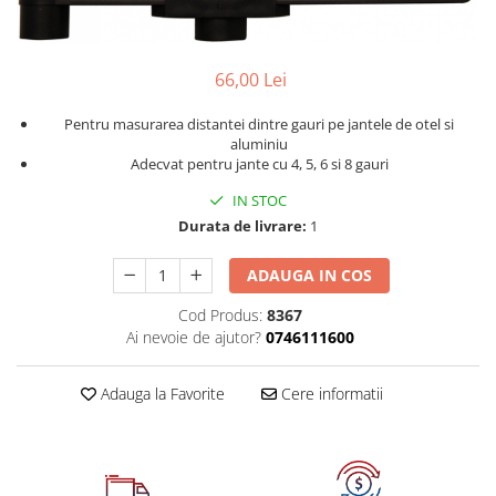
Dispozitive pentru anvelope
Mazda
Dispozitive magnetice, oglinzi,
Gresoare
lampi
Mercedes-Benz
66,00 Lei
Alternator, Fulie
Mini
Pentru masurarea distantei dintre gauri pe jantele de otel si
Nissan
aluminiu
Opel
Adecvat pentru jante cu 4, 5, 6 si 8 gauri
Peugeot
IN STOC
Durata de livrare:
1
Porsche
Renault
ADAUGA IN COS
Saab
Cod Produs:
8367
Skoda
Ai nevoie de ajutor?
0746111600
Subaru
Adauga la Favorite
Cere informatii
Suzuki
Toyota
Volvo