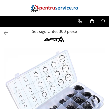
Toate Produsele
Scule Speciale
Set sigurante, 300 piese
Scule pentru Motociclete
Scule Speciale pentru Camion
Frana, Directie
Scule speciale pentru electrice
Extractoare, Injectoare, Rulmenti
Tinichigerie, Caroserie
Sistem de racire, incalzire, aer
conditionat
Unelte de Motor si accesorii
Scule Speciale pentru atelier
Schimb Ulei