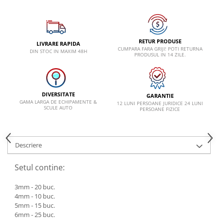
Lancia
Land Rover
RETUR PRODUSE
Mazda
LIVRARE RAPIDA
CUMPARA FARA GRIJI! POTI RETURNA
DIN STOC IN MAXIM 48H
PRODUSUL IN 14 ZILE.
Mercedes-Benz
Mini
Nissan
DIVERSITATE
GARANTIE
GAMA LARGA DE ECHIPAMENTE &
Opel
12 LUNI PERSOANE JURIDICE 24 LUNI
SCULE AUTO
PERSOANE FIZICE
Peugeot
Porsche
Descriere
Renault
Saab
Setul contine:
Skoda
3mm - 20 buc.
Subaru
4mm - 10 buc.
5mm - 15 buc.
Suzuki
6mm - 25 buc.