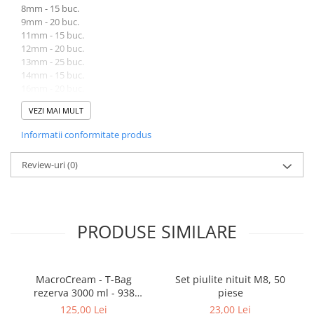
8mm - 15 buc.
Toyota
9mm - 20 buc.
Volvo
11mm - 15 buc.
12mm - 20 buc.
VW
13mm - 25 buc.
Scule pneumatice
14mm - 15 buc.
16mm - 20 buc.
Pistoale pneumatice
19mm - 25 buc.
VEZI MAI MULT
Alte Scule Pneumatice
20mm - 15 buc.
22mm - 20 buc.
Informatii conformitate produs
Accesorii Pneumatice
25mm - 15 buc.
26mm - 15 buc.
Biax & slefuitor
Review-uri
(0)
28mm - 10 buc.
Pulverizatoare cu aer
32mm - 5 buc.
Sisteme de Ridicare
Capre
PRODUSE SIMILARE
Cricuri
Suport Motor
MacroCream - T-Bag
Set piulite nituit M8, 50
Accesorii pentru sisteme de
rezerva 3000 ml - 938
piese
ridicare
spalari.
125,00 Lei
23,00 Lei