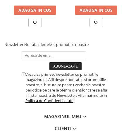
Dulapuri, Module, Cutii
ADAUGA IN COS
ADAUGA IN COS
Dulapuri
Module pentru dulapuri
Cutii de Scule
Chei/Tubulare/Biti
Newsletter
Nu rata ofertele si promotiile noastre
Biti
Tubulare
Chei cu clichet, fixe, speciale
Truse si seturi
Vreau sa primesc newsletter cu promotiile
magazinului. Afli despre noutatile si promotiile
Extractoare suruburi
noastre, si bucura-te pentru vocherile noastre
periodice pe care le oferim clientilor care se afla
Accesorii pentru tubulare
in lista noastra de Newsletter. Afla mai multe in
Scule de mana
Politica de Confidentialitate
Burghie/accesorii
MAGAZINUL MEU
Perii/Perii de Sarma
Poansoane / Punctatoare /
CLIENTI