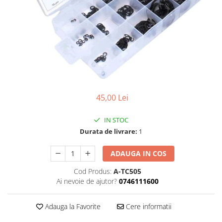
Dispozitiv de testare
Dispozitive pentru anvelope
Gresoare
Alternator, Fulie
Scule Fixare Distributie
Alfa Romeo
45,00 Lei
Audi
BMW
IN STOC
Chevrolet
Durata de livrare:
1
Chrysler
ADAUGA IN COS
Citroen
Cod Produs:
A-TC505
Dacia
Ai nevoie de ajutor?
0746111600
Fiat
Ford
Adauga la Favorite
Cere informatii
Jaguar