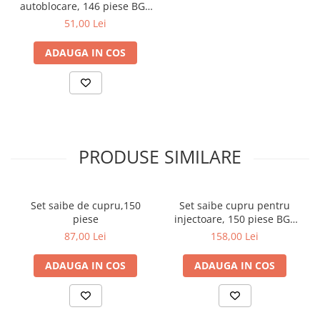
autoblocare, 146 piese BGS
Dulapuri, Module, Cutii
8135
51,00 Lei
Dulapuri
Module pentru dulapuri
ADAUGA IN COS
Cutii de Scule
Chei/Tubulare/Biti
Biti
Tubulare
PRODUSE SIMILARE
Chei cu clichet, fixe, speciale
Truse si seturi
Extractoare suruburi
Set saibe de cupru,150
Set saibe cupru pentru
piese
injectoare, 150 piese BGS
Accesorii pentru tubulare
8120
87,00 Lei
158,00 Lei
Scule de mana
Burghie/accesorii
ADAUGA IN COS
ADAUGA IN COS
Perii/Perii de Sarma
Poansoane / Punctatoare /