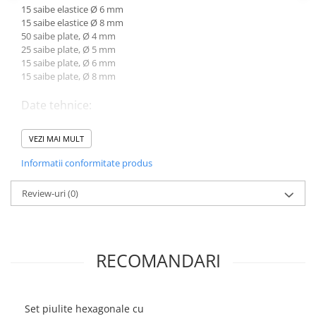
15 saibe elastice Ø 6 mm
Toyota
15 saibe elastice Ø 8 mm
Volvo
50 saibe plate, Ø 4 mm
25 saibe plate, Ø 5 mm
VW
15 saibe plate, Ø 6 mm
Scule pneumatice
15 saibe plate, Ø 8 mm
Pistoale pneumatice
Date tehnice:
Alte Scule Pneumatice
Material: Otel
Accesorii Pneumatice
VEZI MAI MULT
Greutate bruta: 120 g
Biax & slefuitor
Informatii conformitate produs
Pulverizatoare cu aer
Review-uri
(0)
Sisteme de Ridicare
Capre
Cricuri
RECOMANDARI
Suport Motor
Accesorii pentru sisteme de
ridicare
Set piulite hexagonale cu