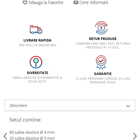
Adauga la Favorite
Cere informatii
Lancia
Land Rover
Mazda
Mercedes-Benz
RETUR PRODUSE
LIVRARE RAPIDA
CUMPARA FARA GRIJI! POTI RETURNA
DIN STOC IN MAXIM 48H
Mini
PRODUSUL IN 14 ZILE.
Nissan
Opel
DIVERSITATE
GARANTIE
Peugeot
GAMA LARGA DE ECHIPAMENTE &
12 LUNI PERSOANE JURIDICE 24 LUNI
SCULE AUTO
PERSOANE FIZICE
Porsche
Renault
Descriere
Saab
Skoda
Setul contine:
Subaru
80 saibe elastice Ø 4 mm
Suzuki
35 saibe elastice Ø 5 mm