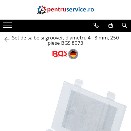
Toate Produsele
Scule Speciale
Set de saibe si groover, diametru 4 - 8 mm, 250
Scule pentru Motociclete
piese BGS 8073
Scule Speciale pentru Camion
Frana, Directie
Scule speciale pentru electrice
Extractoare, Injectoare, Rulmenti
Tinichigerie, Caroserie
Sistem de racire, incalzire, aer
conditionat
Unelte de Motor si accesorii
Scule Speciale pentru atelier
Schimb Ulei