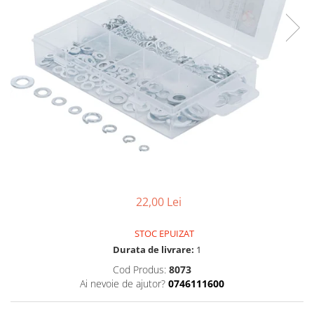
Dispozitiv de testare
Dispozitive pentru anvelope
Gresoare
Alternator, Fulie
Scule Fixare Distributie
Alfa Romeo
Audi
BMW
Chevrolet
22,00 Lei
Chrysler
Citroen
STOC EPUIZAT
Dacia
Durata de livrare:
1
Fiat
Cod Produs:
8073
Ai nevoie de ajutor?
0746111600
Ford
Jaguar