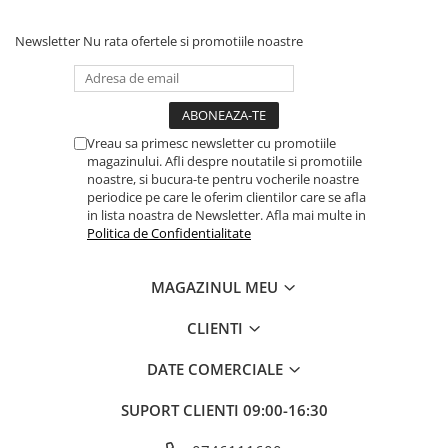
Ciocane / Dalti
Filiere si tarozi
Newsletter
Nu rata ofertele si promotiile noastre
Instrumente de Taiat, Lipit
Instrumente de Masurat
Slefuire si Lustruire
Vreau sa primesc newsletter cu promotiile
Surubelnite, Torx & Imbus
magazinului. Afli despre noutatile si promotiile
noastre, si bucura-te pentru vocherile noastre
Clesti & Clesti Speciali
periodice pe care le oferim clientilor care se afla
in lista noastra de Newsletter. Afla mai multe in
Clichete, Extensii, Adaptoare,
Politica de Confidentialitate
Accesorii
Chei dinamometrice
MAGAZINUL MEU
Dispozitive magnetice, oglinzi,
lampi
CLIENTI
Scule Electrice
DATE COMERCIALE
Consumabile
Produse igiena
SUPORT CLIENTI
09:00-16:30