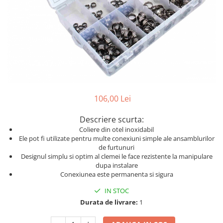
Dispozitiv de testare
Dispozitive pentru anvelope
Gresoare
Alternator, Fulie
Scule Fixare Distributie
Alfa Romeo
106,00 Lei
Audi
BMW
Descriere scurta:
Chevrolet
Coliere din otel inoxidabil
Ele pot fi utilizate pentru multe conexiuni simple ale ansamblurilor
Chrysler
de furtunuri
Designul simplu si optim al clemei le face rezistente la manipulare
Citroen
dupa instalare
Conexiunea este permanenta si sigura
Dacia
Fiat
IN STOC
Durata de livrare:
1
Ford
Jaguar