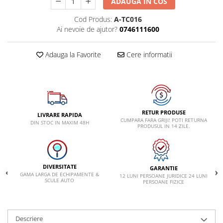
ADAUGA IN COS
Lancia
Cod Produs:
A-TC016
Ai nevoie de ajutor?
0746111600
Land Rover
Mazda
Adauga la Favorite
Cere informatii
Mercedes-Benz
Mini
Nissan
Opel
RETUR PRODUSE
LIVRARE RAPIDA
CUMPARA FARA GRIJI! POTI RETURNA
Peugeot
DIN STOC IN MAXIM 48H
PRODUSUL IN 14 ZILE.
Porsche
Renault
DIVERSITATE
Saab
GARANTIE
GAMA LARGA DE ECHIPAMENTE &
12 LUNI PERSOANE JURIDICE 24 LUNI
SCULE AUTO
PERSOANE FIZICE
Skoda
Subaru
Suzuki
Descriere