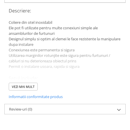
Toyota
Descriere:
Volvo
VW
Coliere din otel inoxidabil
Ele pot fi utilizate pentru multe conexiuni simple ale
Scule pneumatice
ansamblurilor de furtunuri
Pistoale pneumatice
Designul simplu si optim al clemei le face rezistente la manipulare
dupa instalare
Alte Scule Pneumatice
Conexiunea este permanenta si sigura
Utilizarea marginilor rotunjite este sigura pentru furtunuri /
Accesorii Pneumatice
cabluri si nu deterioreaza obiectul prins
Biax & slefuitor
Permit o instalare usoara, rapida si sigura
Pulverizatoare cu aer
Setul include:
Sisteme de Ridicare
VEZI MAI MULT
5,8-7mm - 20 buc.
Capre
7,3-9mm - 20 buc.
Informatii conformitate produs
Cricuri
8,8-10,5mm - 20buc.
10,8-13,3mm - 20 buc.
Suport Motor
Review-uri
(0)
12-14,5 mm - 20 buc.
12,3-14,8mm - 20buc.
Accesorii pentru sisteme de
14,5-17mm - 20buc.
ridicare
16-19,2 mm - 15 buc.