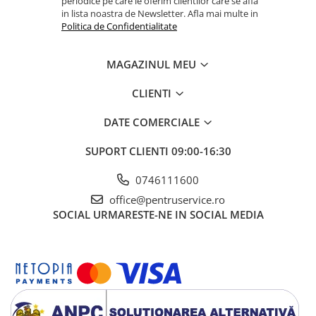
Ciocane / Dalti
periodice pe care le oferim clientilor care se afla
in lista noastra de Newsletter. Afla mai multe in
Filiere si tarozi
Politica de Confidentialitate
Instrumente de Taiat, Lipit
MAGAZINUL MEU
Instrumente de Masurat
Slefuire si Lustruire
CLIENTI
Surubelnite, Torx & Imbus
DATE COMERCIALE
Clesti & Clesti Speciali
SUPORT CLIENTI
09:00-16:30
Clichete, Extensii, Adaptoare,
Accesorii
0746111600
Chei dinamometrice
office@pentruservice.ro
Dispozitive magnetice, oglinzi,
SOCIAL
URMARESTE-NE IN SOCIAL MEDIA
lampi
Scule Electrice
Consumabile
Produse igiena