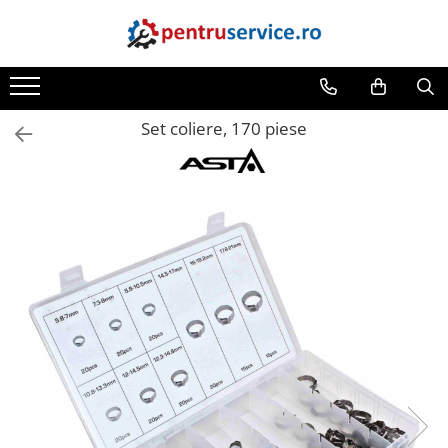
Toate Produsele
Scule Speciale
Set coliere, 170 piese
Scule pentru Motociclete
Scule Speciale pentru Camion
Frana, Directie
Scule speciale pentru electrice
Extractoare, Injectoare, Rulmenti
Tinichigerie, Caroserie
Sistem de racire, incalzire, aer
conditionat
Unelte de Motor si accesorii
Scule Speciale pentru atelier
Schimb Ulei