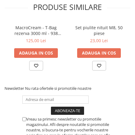
Dulapuri, Module, Cutii
17,8-21mm - 15buc.
PRODUSE SIMILARE
Dulapuri
Date tehnice:
Module pentru dulapuri
MacroCream - T-Bag
Set piulite nituit M8, 50
Material: Otel inoxidabil
Cutii de Scule
rezerva 3000 ml - 938
piese
Chei/Tubulare/Biti
spalari.
125,00 Lei
23,00 Lei
Biti
ADAUGA IN COS
ADAUGA IN COS
Tubulare
Chei cu clichet, fixe, speciale
Truse si seturi
Extractoare suruburi
Newsletter
Nu rata ofertele si promotiile noastre
Accesorii pentru tubulare
Scule de mana
Burghie/accesorii
Vreau sa primesc newsletter cu promotiile
Perii/Perii de Sarma
magazinului. Afli despre noutatile si promotiile
Poansoane / Punctatoare /
noastre, si bucura-te pentru vocherile noastre