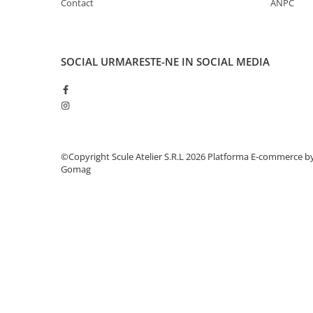
Contact
ANPC
Dulapuri, Module, Cutii
Dulapuri
Module pentru dulapuri
SOCIAL
URMARESTE-NE IN SOCIAL MEDIA
Cutii de Scule
Chei/Tubulare/Biti
Biti
Tubulare
Chei cu clichet, fixe, speciale
©Copyright Scule Atelier S.R.L 2026
Platforma E-commerce b
Gomag
Truse si seturi
Extractoare suruburi
Accesorii pentru tubulare
Scule de mana
Burghie/accesorii
Perii/Perii de Sarma
Poansoane / Punctatoare /