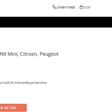
0746111600
0,00
BMW Mini, Citroen, Peugeot
ui cotit la motoarele pe benzina
A IN COS