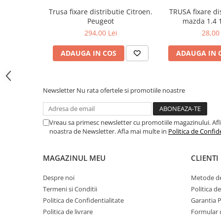
Toyota
Trusa fixare distributie Citroen.
TRUSA fixare dis
Peugeot
mazda 1.4 1
Volvo
294,00 Lei
28,00 
VW
Scule pneumatice
ADAUGA IN COS
ADAUGA IN 
Pistoale pneumatice
Alte Scule Pneumatice
Newsletter
Nu rata ofertele si promotiile noastre
Accesorii Pneumatice
Biax & slefuitor
Vreau sa primesc newsletter cu promotiile magazinului. Afli d
Pulverizatoare cu aer
noastra de Newsletter. Afla mai multe in
Politica de Confid
Sisteme de Ridicare
Capre
MAGAZINUL MEU
CLIENTI
Cricuri
Despre noi
Metode de
Suport Motor
Termeni si Conditii
Politica d
Politica de Confidentialitate
Garantia 
Accesorii pentru sisteme de
ridicare
Politica de livrare
Formular 