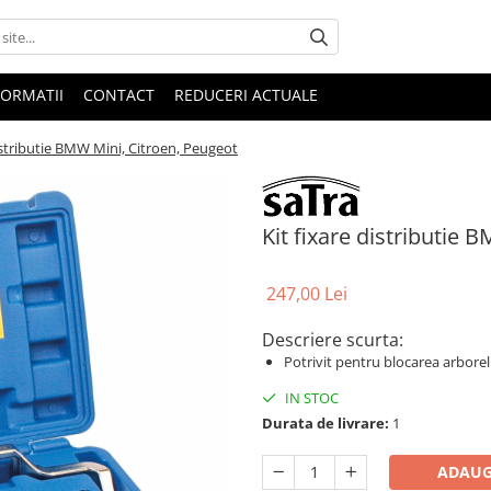
FORMATII
CONTACT
REDUCERI ACTUALE
distributie BMW Mini, Citroen, Peugeot
Kit fixare distributie 
247,00 Lei
Descriere scurta:
Potrivit pentru blocarea arborel
IN STOC
Durata de livrare:
1
ADAUG