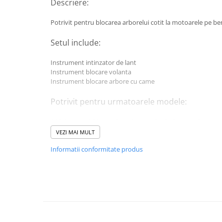
Descriere:
Lancia
Potrivit pentru blocarea arborelui cotit la motoarele pe be
Land Rover
Setul include:
Mazda
Mercedes-Benz
Instrument intinzator de lant
Instrument blocare volanta
Mini
Instrument blocare arbore cu came
Nissan
Potrivit pentru urmatoarele modele:
Opel
Peugeot
R56 Cooper, R56 Mini One, Citroen C4, C4 Picasso, Peugeot
VEZI MAI MULT
Porsche
Potrivit pentru urmatoarele motoare:
Informatii conformitate produs
Renault
BMW: N12 (1.4 VTI / 1.5 VTI), N14 (1.6 THP), PSA: EP3, EP6
Saab
Skoda
Subaru
Suzuki