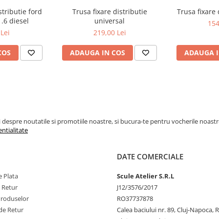
tributie ford
Trusa fixare distributie
Trusa fixare
.6 diesel
universal
154
Lei
219,00 Lei
COS
ADAUGA IN COS
ADAUGA I
espre noutatile si promotiile noastre, si bucura-te pentru vocherile noastre pe
entialitate
DATE COMERCIALE
 Plata
Scule Atelier S.R.L
e Retur
J12/3576/2017
Produselor
RO37737878
de Retur
Calea baciului nr. 89, Cluj-Napoca,