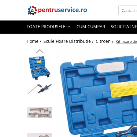
Toate Produsele
TOATE PRODUSELE
CUM CUMPAR
SOLICITA IN
Scule Speciale
Scule pentru Motociclete
Home /
Scule Fixare Distributie /
Citroen /
Kit fixare 
Scule Speciale pentru Camion
Frana, Directie
Scule speciale pentru electrice
Extractoare, Injectoare, Rulmenti
Tinichigerie, Caroserie
Sistem de racire, incalzire, aer
conditionat
Unelte de Motor si accesorii
Scule Speciale pentru atelier
Schimb Ulei