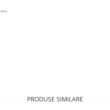
nzina
 207.308
 EWP6 DT / DTS
PRODUSE SIMILARE