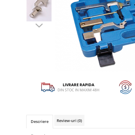
Dispozitiv de testare
Dispozitive pentru anvelope
Gresoare
Alternator, Fulie
Scule Fixare Distributie
Alfa Romeo
Audi
BMW
Chevrolet
LIVRARE RAPIDA
Chrysler
DIN STOC IN MAXIM 48H
Citroen
Dacia
Fiat
Review-uri
(0)
Descriere
Ford
Jaguar