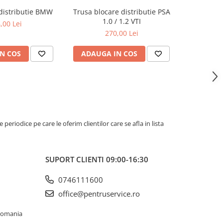
 distributie BMW
Trusa blocare distributie PSA
Set dispo
1.0 / 1.2 VTI
pentru Min
,00 Lei
1,6L 
270,00 Lei
N COS
ADAUGA IN COS
ADAUG
riodice pe care le oferim clientilor care se afla in lista
SUPORT CLIENTI
09:00-16:30
0746111600
office@pentruservice.ro
 Romania